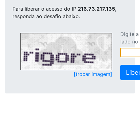
Para liberar o acesso
do IP
216.73.217.135
,
responda ao desafio abaixo.
Digite 
lado no
[trocar imagem]